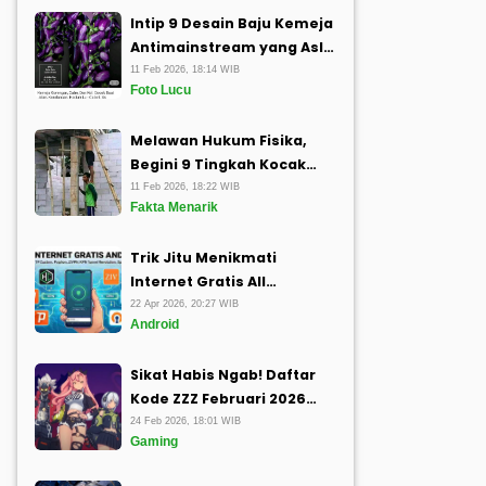
Intip 9 Desain Baju Kemeja
Antimainstream yang Asli
Bikin Geleng Kepala
11 Feb 2026, 18:14 WIB
Foto Lucu
Melawan Hukum Fisika,
Begini 9 Tingkah Kocak
Kuli Bangunan dengan
11 Feb 2026, 18:22 WIB
Fakta Menarik
Tangga Ajaibnya
Trik Jitu Menikmati
Internet Gratis All
Operator: Panduan 0p0k
22 Apr 2026, 20:27 WIB
Android
dan Langsung Konek di
APK Android
Sikat Habis Ngab! Daftar
Kode ZZZ Februari 2026
Paling Segar dan Cara
24 Feb 2026, 18:01 WIB
Gaming
Super Gampang Buat
Klaim