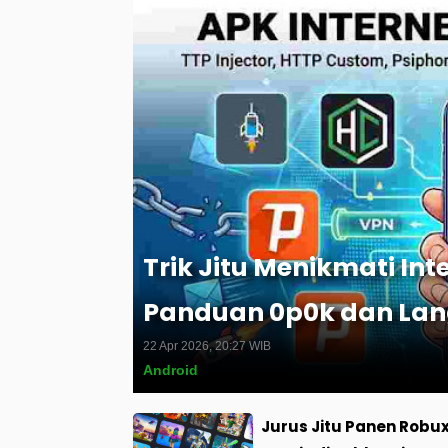
Trik Jitu Menikmati Inte
Panduan 0p0k dan Lan
22 Apr 2026, 20:27 WIB
Android
Jurus Jitu Panen Robu