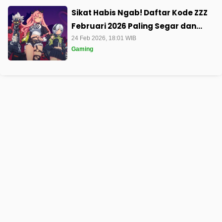
Sikat Habis Ngab! Daftar Kode ZZZ
Februari 2026 Paling Segar dan
Cara Super Gampang Buat Klaim
24 Feb 2026, 18:01 WIB
Gaming