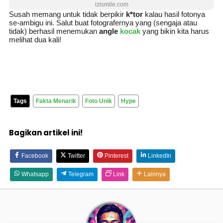
izismile.com
Susah memang untuk tidak berpikir
k*tor
kalau hasil fotonya
se-ambigu ini. Salut buat fotografernya yang (sengaja atau
tidak) berhasil menemukan
angle
kocak
yang bikin kita harus
melihat dua kali!
Tags
Fakta Menarik
Foto Unik
Hype
Bagikan artikel ini!
Facebook
Twitter
Pinterest
LinkedIn
Whatsapp
Telegram
Link
Lainnya