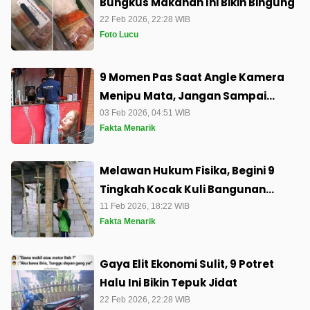
Bungkus Makanan Ini Bikin Bingung
22 Feb 2026, 22:28 WIB
Foto Lucu
9 Momen Pas Saat Angle Kamera
Menipu Mata, Jangan Sampai
Pikiranmu Jadi Ng*res!
03 Feb 2026, 04:51 WIB
Fakta Menarik
Melawan Hukum Fisika, Begini 9
Tingkah Kocak Kuli Bangunan
dengan Tangga Ajaibnya
11 Feb 2026, 18:22 WIB
Fakta Menarik
Gaya Elit Ekonomi Sulit, 9 Potret
Halu Ini Bikin Tepuk Jidat
22 Feb 2026, 22:28 WIB