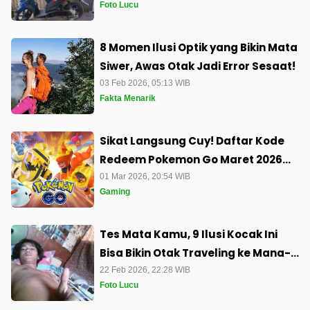
Foto Lucu
8 Momen Ilusi Optik yang Bikin Mata
Siwer, Awas Otak Jadi Error Sesaat!
03 Feb 2026, 05:13 WIB
Fakta Menarik
Sikat Langsung Cuy! Daftar Kode
Redeem Pokemon Go Maret 2026
Paling Gacor Bonusnya
01 Mar 2026, 20:54 WIB
Gaming
Tes Mata Kamu, 9 Ilusi Kocak Ini
Bisa Bikin Otak Traveling ke Mana-
Mana
22 Feb 2026, 22:28 WIB
Foto Lucu