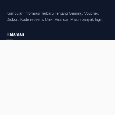
Kumpulan Informasi Terbaru Tentang Gaming, Voucher,
Diskon, Kode redeem, Unik, Viral dan Masih banyak lagi!.
Halaman
Beranda
Kebijakan Privasi
Syarat dan Ketentuan Layanan
Disclaimer
Hubungi Kami
Kontak