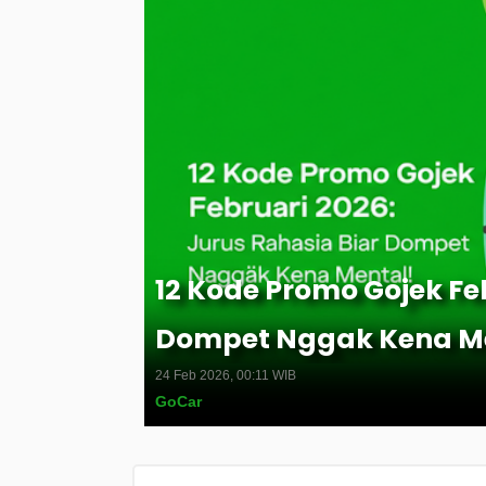
12 Kode Promo Gojek Fe
Dompet Nggak Kena Me
24 Feb 2026, 00:11 WIB
GoCar