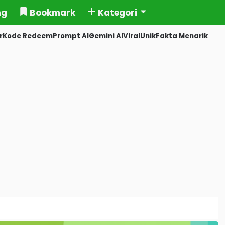
ng
Bookmark
Kategori
r
Kode Redeem
Prompt AI
Gemini AI
Viral
Unik
Fakta Menarik