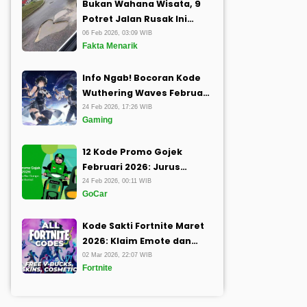
Bukan Wahana Wisata, 9
Potret Jalan Rusak Ini
Sukses Melatih Kesabaran
06 Feb 2026, 03:09 WIB
Fakta Menarik
Tingkat Dewa
Info Ngab! Bocoran Kode
Wuthering Waves Februari
2026 Plus Cara Gampang
24 Feb 2026, 17:26 WIB
Gaming
Klaimnya
12 Kode Promo Gojek
Februari 2026: Jurus
Rahasia Biar Dompet
24 Feb 2026, 00:11 WIB
GoCar
Nggak Kena Mental!
Kode Sakti Fortnite Maret
2026: Klaim Emote dan
Skin Baru Sekarang Juga
02 Mar 2026, 22:07 WIB
Fortnite