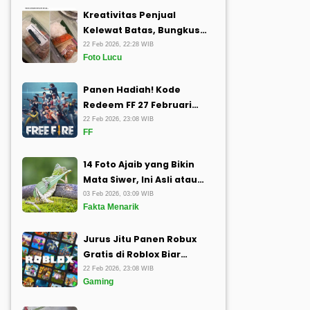
Kreativitas Penjual
Kelewat Batas, Bungkus
Makanan Ini Bikin Bingung
22 Feb 2026, 22:28 WIB
Foto Lucu
Panen Hadiah! Kode
Redeem FF 27 Februari
2026: Angkut Romance
22 Feb 2026, 23:08 WIB
FF
Bundle dan Diamond
Tanpa Keluar Modaly
14 Foto Ajaib yang Bikin
Mata Siwer, Ini Asli atau
Cuma Editan Sih?
03 Feb 2026, 03:09 WIB
Fakta Menarik
Jurus Jitu Panen Robux
Gratis di Roblox Biar
Avatar Makin Kece
22 Feb 2026, 23:08 WIB
Gaming