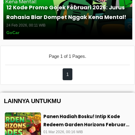
12 Kode Promo Gojek Februari 2026: Jurus
Rahasia Biar Dompet Nggak Kena Mental!
24 Feb 2026, 00:11 WIB
GoCar
Page 1 of 1 Pages.
1
LAINNYA UNTUKMU
Panen Hadiah Bosku! Intip Kode
Redeem Garden Horizons Februari
2026 Paling Anyar Plus Cara
01 Mar 2026, 00:16 WIB