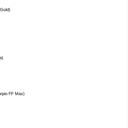
Gold)
a)
pio FF Max)