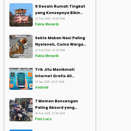
9 Desain Rumah Tingkat
yang Konsepnya Bikin
Mikir Keras, Arsitek Auto
22 Feb 2026, 23:08 WIB
Fakta Menarik
Bingung
Sekte Makan Nasi Paling
Nyeleneh, Cuma Warga
+62 yang Punya Ide Begini
22 Feb 2026, 22:28 WIB
Fakta Menarik
Trik Jitu Menikmati
Internet Gratis All
Operator: Panduan 0p0k
22 Apr 2026, 20:27 WIB
Android
dan Langsung Konek di
APK Android
7 Momen Boncengan
Paling Absurd yang
Menguji Kesucian Pikiran,
06 Feb 2026, 17:56 WIB
Foto Lucu
Harap Tenang