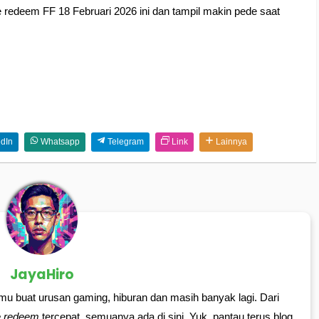
 redeem FF 18 Februari 2026 ini dan tampil makin pede saat
dIn
Whatsapp
Telegram
Link
Lainnya
JayaHiro
mu buat urusan gaming, hiburan dan masih banyak lagi. Dari
e redeem
tercepat, semuanya ada di sini. Yuk, pantau terus blog