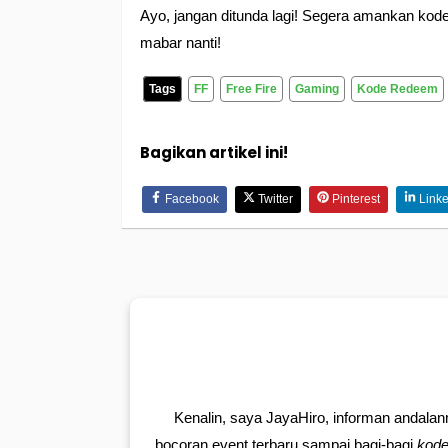
Ayo, jangan ditunda lagi! Segera amankan kode
mabar nanti!
Tags
FF
Free Fire
Gaming
Kode Redeem
Bagikan artikel ini!
Facebook
Twitter
Pinterest
Linke
Kenalin, saya JayaHiro, informan andalan
bocoran event terbaru sampai bagi-bagi
kod