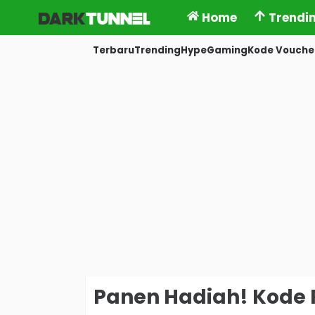
Home
Trendi
Terbaru
Trending
Hype
Gaming
Kode Vouche
Panen Hadiah! Kode R