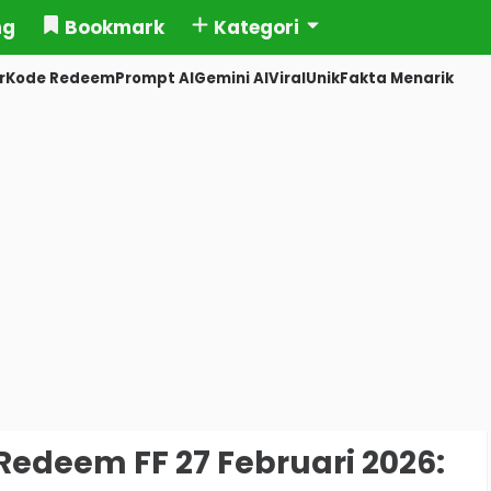
ng
Bookmark
Kategori
r
Kode Redeem
Prompt AI
Gemini AI
Viral
Unik
Fakta Menarik
edeem FF 27 Februari 2026: