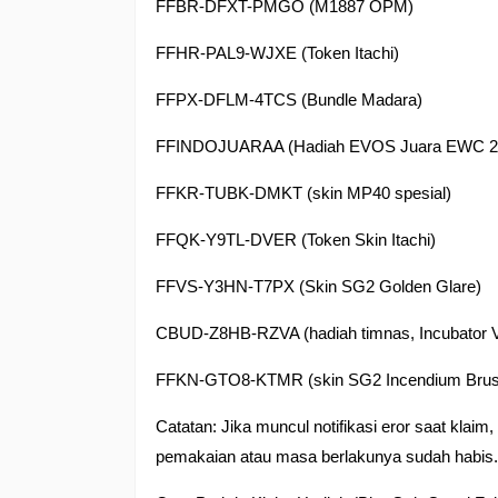
FFBR-DFXT-PMGO (M1887 OPM)
FFHR-PAL9-WJXE (Token Itachi)
FFPX-DFLM-4TCS (Bundle Madara)
FFINDOJUARAA (Hadiah EVOS Juara EWC 2025
FFKR-TUBK-DMKT (skin MP40 spesial)
FFQK-Y9TL-DVER (Token Skin Itachi)
FFVS-Y3HN-T7PX (Skin SG2 Golden Glare)
CBUD-Z8HB-RZVA (hadiah timnas, Incubator 
FFKN-GTO8-KTMR (skin SG2 Incendium Brus
Catatan: Jika muncul notifikasi eror saat kla
pemakaian atau masa berlakunya sudah habis. 