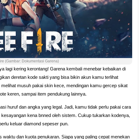
ire (Gambar: Dokumentasi Garena)
 lagi kering kerontang! Garena kembali menebar kebaikan di
kan deretan kode sakti yang bisa bikin akun kamu terlihat
ari melihat musuh pakai skin kece, mendingan kamu gercep sikat
emote keren, sampai item pendukung lainnya.
asi huruf dan angka yang legal. Jadi, kamu tidak perlu pakai cara
kun kesayangan kena bnned oleh sistem. Cukup tukarkan kodenya,
perlu keluar diamond sepeser pun.
atas waktu dan kuota penukaran. Siapa yang paling cepat menekan