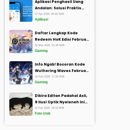
Aplikasi Penghasil Uang
Andalan: Solusi Praktis
Ubah Waktu Luang Jadi
22 Apr 2026, 00:46 WIB
Aplikasi
Cuan Mantap
Daftar Lengkap Kode
Redeem HoK Edisi Februari
2026 Buat Tambah Koleksi
02 Mar 2026, 21:49 WIB
Gaming
Kerenmu
Info Ngab! Bocoran Kode
Wuthering Waves Februari
2026 Plus Cara Gampang
24 Feb 2026, 17:26 WIB
Gaming
Klaimnya
Dikira Editan Padahal Asli,
9 Ilusi Optik Nyeleneh Ini
Bikin Pusing Tujuh Keliling
11 Feb 2026, 18:10 WIB
Foto Unik