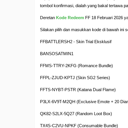
tombol konfirmasi, dialah yang bakal tertawa pa
Deretan
Kode Redeem
FF 18 Februari 2026 
Silakan pilih dan masukkan kode di bawah ini
FFBATTLERSH2 - Skin Trial Eksklusif
BANSOSATMIN1
FFMS-TTRY-2KFG (Romance Bundle)
FFPL-ZJUD-KPTJ (Skin SG2 Series)
FFTS-NYBT-PSTR (Katana Dual Flame)
P3LX-6V9T-M2QH (Exclusive Emote + 20 Dia
QK82-S2LX-5Q27 (Random Loot Box)
TX4S-C2VU-NPKF (Consumable Bundle)