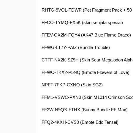
RHTG-9VOL-TDWP (Pet Fragment Pack + 50 
FFCO-TYMQ-FX5K (skin senjata spesial)
FFEV-OX2M-FQY4 (AK47 Blue Flame Draco)
FFWG-LT7Y-PAIZ (Bundle Trouble)
CTFF-NX2K-SZ9H (Skin Scar Megalodon Alph
FFWC-TKX2-P5NQ (Emote Flowers of Love)
NPFT-7FKP-CXNQ (Skin SG2)
FFM1-VSWC-PXN9 (Skin M1014 Crimson Scor
FF2W-N9QS-FTHX (Bunny Bundle FF Max)
FFQ2-4KXH-CVS9 (Emote Edo Tensei)