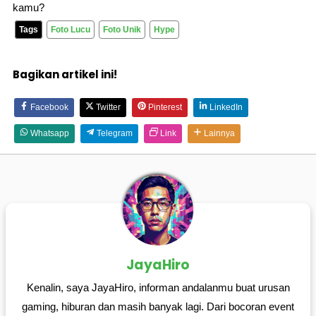
kamu?
Tags
Foto Lucu
Foto Unik
Hype
Bagikan artikel ini!
Facebook
Twitter
Pinterest
LinkedIn
Whatsapp
Telegram
Link
Lainnya
JayaHiro
Kenalin, saya JayaHiro, informan andalanmu buat urusan
gaming, hiburan dan masih banyak lagi. Dari bocoran event