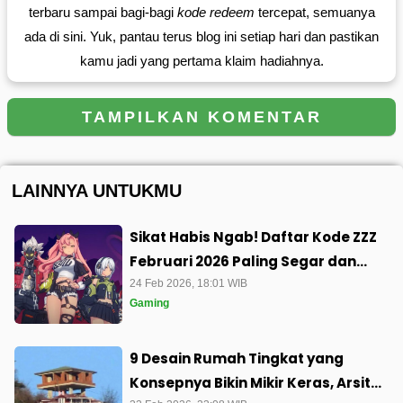
terbaru sampai bagi-bagi
kode redeem
tercepat, semuanya
ada di sini. Yuk, pantau terus blog ini setiap hari dan pastikan
kamu jadi yang pertama klaim hadiahnya.
TAMPILKAN KOMENTAR
LAINNYA UNTUKMU
Sikat Habis Ngab! Daftar Kode ZZZ
Februari 2026 Paling Segar dan
Cara Super Gampang Buat Klaim
24 Feb 2026, 18:01 WIB
Gaming
9 Desain Rumah Tingkat yang
Konsepnya Bikin Mikir Keras, Arsitek