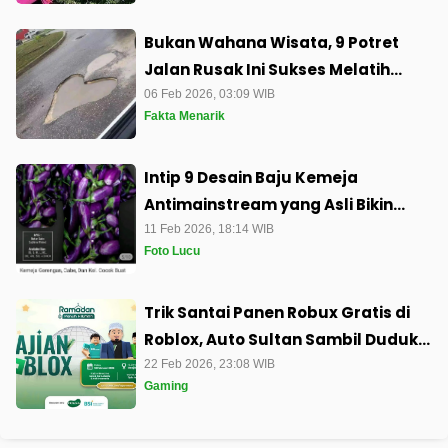
Bukan Wahana Wisata, 9 Potret
Jalan Rusak Ini Sukses Melatih
Kesabaran Tingkat Dewa
06 Feb 2026, 03:09 WIB
Fakta Menarik
Intip 9 Desain Baju Kemeja
Antimainstream yang Asli Bikin
Geleng Kepala
11 Feb 2026, 18:14 WIB
Foto Lucu
Trik Santai Panen Robux Gratis di
Roblox, Auto Sultan Sambil Duduk
Manis Dengerin Kajian Ramadan
22 Feb 2026, 23:08 WIB
Gaming