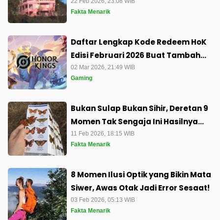
Auto Bingung
22 Feb 2026, 23:08 WIB
Fakta Menarik
Daftar Lengkap Kode Redeem HoK
Edisi Februari 2026 Buat Tambah
Koleksi Kerenmu
02 Mar 2026, 21:49 WIB
Gaming
Bukan Sulap Bukan Sihir, Deretan 9
Momen Tak Sengaja Ini Hasilnya
Bikin Geleng Kepala
11 Feb 2026, 18:15 WIB
Fakta Menarik
8 Momen Ilusi Optik yang Bikin Mata
Siwer, Awas Otak Jadi Error Sesaat!
03 Feb 2026, 05:13 WIB
Fakta Menarik