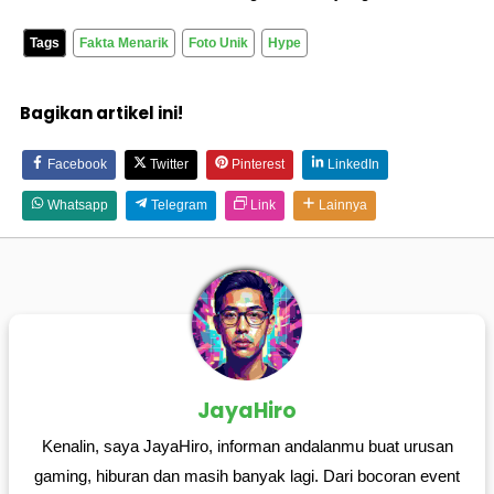
Tags
Fakta Menarik
Foto Unik
Hype
Bagikan artikel ini!
Facebook
Twitter
Pinterest
LinkedIn
Whatsapp
Telegram
Link
Lainnya
JayaHiro
Kenalin, saya JayaHiro, informan andalanmu buat urusan
gaming, hiburan dan masih banyak lagi. Dari bocoran event