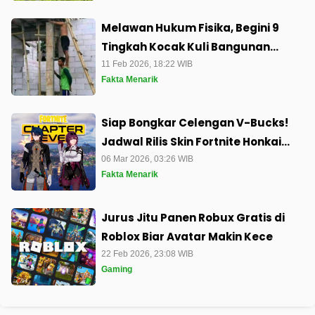
Melawan Hukum Fisika, Begini 9
Tingkah Kocak Kuli Bangunan
dengan Tangga Ajaibnya
11 Feb 2026, 18:22 WIB
Fakta Menarik
Siap Bongkar Celengan V-Bucks!
Jadwal Rilis Skin Fortnite Honkai
Star Rail Blade dan Kafka Sudah
06 Mar 2026, 03:26 WIB
Fakta Menarik
Resmi
Jurus Jitu Panen Robux Gratis di
Roblox Biar Avatar Makin Kece
22 Feb 2026, 23:08 WIB
Gaming