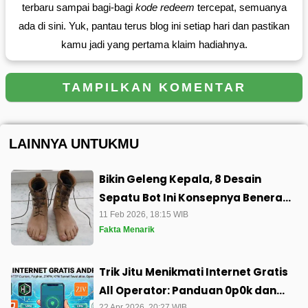
terbaru sampai bagi-bagi
kode redeem
tercepat, semuanya
ada di sini. Yuk, pantau terus blog ini setiap hari dan pastikan
kamu jadi yang pertama klaim hadiahnya.
TAMPILKAN KOMENTAR
LAINNYA UNTUKMU
Bikin Geleng Kepala, 8 Desain
Sepatu Bot Ini Konsepnya Beneran
di Luar Nalar
11 Feb 2026, 18:15 WIB
Fakta Menarik
Trik Jitu Menikmati Internet Gratis
All Operator: Panduan 0p0k dan
22 Apr 2026, 20:27 WIB